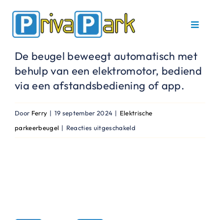
Ga
naar
Toggle
inhoud
Navigat
De beugel beweegt automatisch met
Home
behulp van een elektromotor, bediend
via een afstandsbediening of app.
Parkeerbeugels
Door
Ferry
|
19 september 2024
|
Elektrische
Service en onderhoud
voor
parkeerbeugel
|
Reacties uitgeschakeld
Hoe
Referenties
werkt
een
Contact
elektrische
parkeerbeugel?