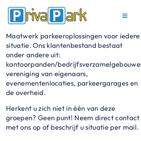
Ga
naar
Toggle
inhoud
Navigat
Maatwerk parkeeroplossingen voor iedere
Home
situatie. Ons klantenbestand bestaat
onder andere uit:
Parkeerbeugels
kantoorpanden/bedrijfsverzamelgebouwe
vereniging van eigenaars,
Service en onderhoud
evenementenlocaties, parkeergarages en
de overheid.
Referenties
Herkent u zich niet in één van deze
groepen? Geen punt! Neem direct contact
Contact
met ons op of beschrijf u situatie per mail.