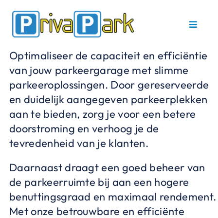
Ga
naar
Toggle
inhoud
Navigat
Optimaliseer de capaciteit en efficiëntie
Home
van jouw parkeergarage met slimme
parkeeroplossingen. Door gereserveerde
Parkeerbeugel
en duidelijk aangegeven parkeerplekken
aan te bieden, zorg je voor een betere
Service en ond
doorstroming en verhoog je de
tevredenheid van je klanten.
Referenties
Daarnaast draagt een goed beheer van
de parkeerruimte bij aan een hogere
Contact
benuttingsgraad en maximaal rendement.
Met onze betrouwbare en efficiënte