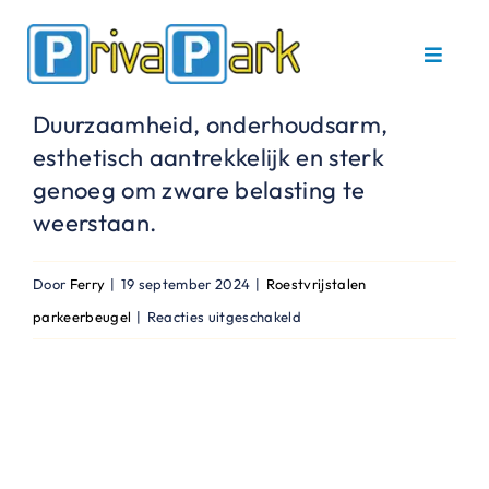
Ga
naar
Toggle
inhoud
Navigat
Duurzaamheid, onderhoudsarm,
Home
esthetisch aantrekkelijk en sterk
genoeg om zware belasting te
Parkeerbeugels
weerstaan.
Service en onderhoud
Door
Ferry
|
19 september 2024
|
Roestvrijstalen
voor
parkeerbeugel
|
Reacties uitgeschakeld
Referenties
Wat
zijn
Contact
de
voordelen
van