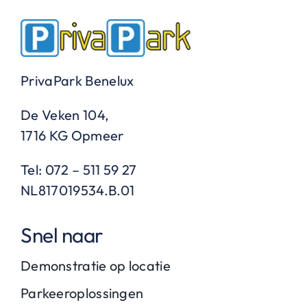
roestvrijstalen
parkeerbeugels?
PrivaPark Benelux
De Veken 104,
1716 KG Opmeer
Tel: 072 – 511 59 27
NL817019534.B.01
Snel naar
Demonstratie op locatie
Parkeeroplossingen