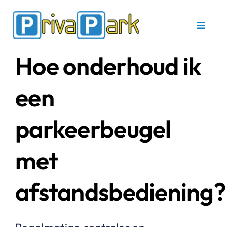
Ga
naar
Toggle
inhoud
Navigat
Hoe onderhoud ik
Home
een
Parkeerbeugels
parkeerbeugel
Service en onderhoud
met
Referenties
afstandsbediening?
Contact