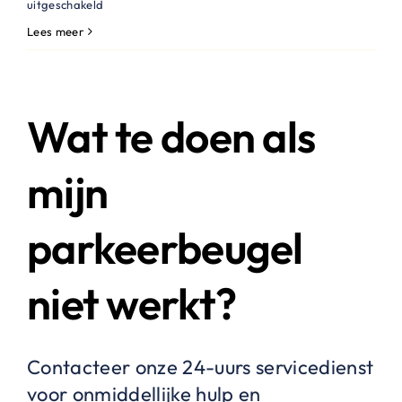
voor
uitgeschakeld
Kan
Lees meer
ik
een
proefplaatsing
Wat te doen als
aanvragen?
mijn
parkeerbeugel
niet werkt?
Contacteer onze 24-uurs servicedienst
voor onmiddellijke hulp en