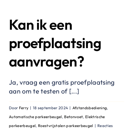
ik
een
Kan ik een
parkeerbeugel
met
proefplaatsing
afstandsbedien
aanvragen?
Ja, vraag een gratis proefplaatsing
aan om te testen of [...]
Door
Ferry
|
18 september 2024
|
Afstandsbediening
,
Automatische parkeerbeugel
,
Betonvoet
,
Elektrische
parkeerbeugel
,
Roestvrijstalen parkeerbeugel
|
Reacties