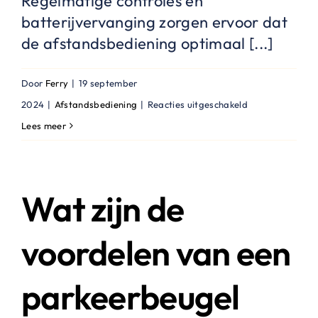
Regelmatige controles en
batterijvervanging zorgen ervoor dat
de afstandsbediening optimaal [...]
Door
Ferry
|
19 september
voor
2024
|
Afstandsbediening
|
Reacties uitgeschakeld
Hoe
Lees meer
onderhoud
ik
een
Wat zijn de
parkeerbeugel
met
voordelen van een
afstandsbedien
parkeerbeugel